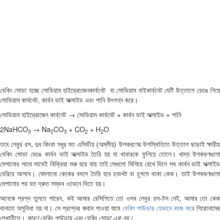
বেকিং সোডা হচ্ছে সোডিয়াম হাইড্রোজেনকার্বনেট বা সোডিয়াম বাইকার্বনেট যেটি উত্তাপে ভেঙে গিয়ে
সোডিয়াম কার্বনেট, কার্বন ডাই অক্সাইড এবং পানি উৎপন্ন করে।
সোডিয়াম হাইড্রোজেন কার্বনেট → সোডিয়াম কার্বনেট + কার্বন ডাই অক্সাইড + পানি
2NaHCO
→ Na
CO
+ CO
+ H
O
3
2
3
2
2
তবে লেবুর রস, দুধ কিংবা মধুর মত এসিডীয় (অম্লীয়) উপকরণের উপস্থিতিতে উত্তাপ ছাড়াই ক্ষারীয়
বেকিং সোডা ভেঙে কার্বন ডাই অক্সাইড তৈরি হয় যা খাবারকে ফুলিয়ে তোলে। খাদ্য উপকরণগুলো
মেশানোর সাথে সাথেই বিক্রিয়া শুরু হয়ে যায় তাই সেগুলো মিশিয়ে রেখে দিলে সব কার্বন ডাই অক্সাইড
বেরিয়ে আসবে। ফোলানো কেকের বদলে তৈরি হবে চ্যাপ্টা বা চুপসে থাকা কেক। তাই উপকরণগুলো
মেশানোর পর যত দ্রুত সম্ভব ওভেনে দিতে হয়।
অনেকে প্রশ্ন তুলতে পারেন, কই আমার রেসিপিতে তো ওসব লেবুর রস-টস নেই, আমার তো কেক
বানাতে অসুবিধা হয় না। সে প্রশ্নের জবাব পাওয়া যাবে
বেকিং পাউডার যেভাবে কাজ করে
শিরোনামে
লেখাটিতে।
কারণ বেকিং পাউডার এবং বেকিং সোডা এক নয়।