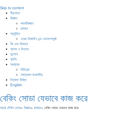
Skip to content
নীড়পাতা
বিজ্ঞান
পদার্থবিজ্ঞান
রসায়ন
প্রযুক্তি
ওয়েব ডিজাইন এন্ড ডেভেলপমেন্ট
কি এবং কিভাবে
প্রশ্ন ও উত্তর
ভূগোল
ব্লগিং
অন্যান্য
বিচিত্রা
ক্ষেত্রফল কনভার্টার
বিখ্যাত উক্তি
English
বেকিং সোডা যেভাবে কাজ করে
পড়ার টেবিল থেকে
»
বিজ্ঞান
»
রসায়ন
»
বেকিং সোডা যেভাবে কাজ করে