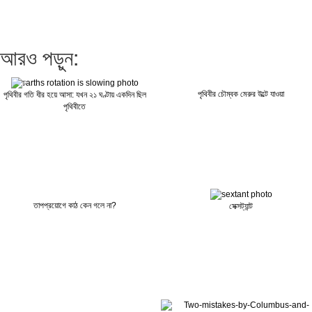
আরও পড়ুন:
পৃথিবীর চৌম্বক মেরুর উল্টে যাওয়া
পৃথিবীর গতি ধীর হয়ে আসা: যখন ২১ ঘণ্টায় একদিন ছিল
পৃথিবীতে
তাপপ্রয়োগে কাঠ কেন গলে না?
সেক্সট্যান্ট