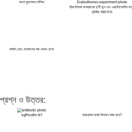
বাংলা যুক্তাক্ষর তালিকা
ক্রিস্টোফার কলম্বাসের দু’টি ভুল এবং এরাটোস্থেনিস কর্
পৃথিবীর পরিধি নির্ণয়
কার্মান রেখা, মহাকাশের শুরু যেখান থেকে
প্রশ্ন ও উত্তর:
অ্যারোসল ক্যান কিভাবে কাজ করে?
অ্যান্টিবায়োটিক কি?