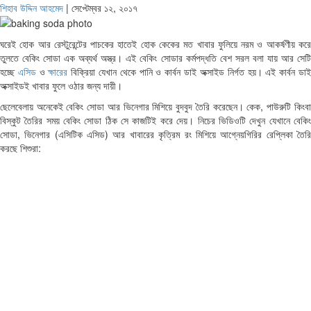
শিহাব উদ্দিন আহমেদ
|
সেপ্টেম্বর ১২, ২০১৭
ঘরেই হোক আর রেস্টুরেন্টের পাচকের হাতেই হোক কেকের মত খাবার ফুলিয়ে নরম ও আকর্ষণীয় করে
তুলতে বেকিং সোডা এক অব্যর্থ অস্ত্র। এই বেকিং সোডার কর্মপদ্ধতি বেশ সরল বলা যায় আর সেটি
হচ্ছে
এসিড
ও
ক্ষারের
বিক্রিয়া যেখান থেকে পানি ও কার্বন ডাই অক্সাইড নির্গত হয়। এই কার্বন ডাই
অক্সাইডই খাবার ফুলে ওঠার জন্য দায়ী।
ছেলেবেলায় অনেকেই বেকিং সোডা আর ভিনেগার মিশিয়ে বুদবুদ তৈরি করেছেন। কেক, পাউরুটি কিংবা
বিস্কুট তৈরির সময় বেকিং সোডা ঠিক সে কাজটিই করে দেয়। নিচের ভিডিওটি দেখুন যেখানে বেকিং
সোডা, ভিনেগার (এসিটিক এসিড) আর খাবারের কৃত্রিম রং মিশিয়ে আগ্নেয়গিরির রেপ্লিকা তৈরি
করছে শিশুরা: